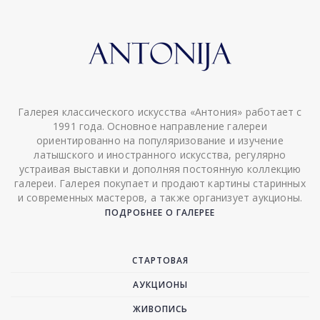
Галерея классического искусства «Антония» работает с
1991 года. Основное направление галереи
ориентированно на популяризование и изучение
латышского и иностранного искусства, регулярно
устраивая выставки и дополняя постоянную коллекцию
галереи. Галерея покупает и продают картины старинных
и современных мастеров, а также организует аукционы.
ПОДРОБНЕЕ О ГАЛЕРЕЕ
СТАРТОВАЯ
АУКЦИОНЫ
ЖИВОПИСЬ