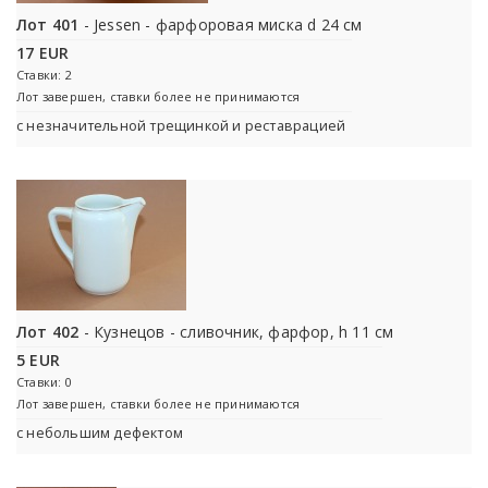
Лот 401
- Jessen - фарфоровая миска d 24 см
17 EUR
Ставки: 2
Лот завершен, ставки более не принимаются
с незначительной трещинкой и реставрацией
Лот 402
- Кузнецов - сливочник, фарфор, h 11 см
5 EUR
Ставки: 0
Лот завершен, ставки более не принимаются
с небольшим дефектом