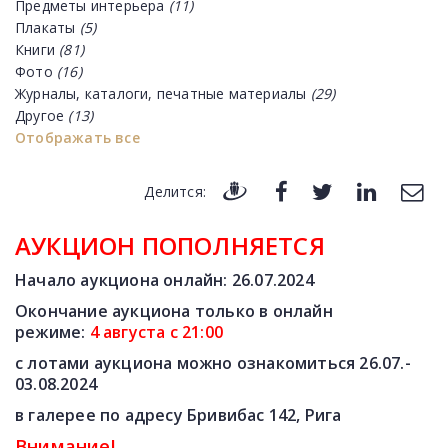
Предметы интерьера
(11)
Плакаты
(5)
Книги
(81)
Фото
(16)
Журналы, каталоги, печатные материалы
(29)
Другое
(13)
Отображать все
Делится:
АУКЦИОН ПОПОЛНЯЕТСЯ
Начало аукциона онлайн:
26.07
.2024
Окончание аукциона только в онлайн
режиме:
4 августа
с
21
:00
с лотами аукциона можно ознакомиться
26
.07.-
03.08.2024
в галерее по адресу Бривибас 142, Рига
Внимание!