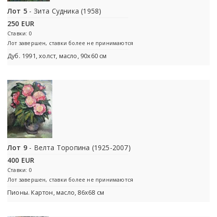
Лот 5
- Зита Судника (1958)
250 EUR
Ставки: 0
Лот завершен, ставки более не принимаются
Дуб. 1991, холст, масло, 90х60 см
Лот 9
- Велта Торопина (1925-2007)
400 EUR
Ставки: 0
Лот завершен, ставки более не принимаются
Пионы. Картон, масло, 86х68 см