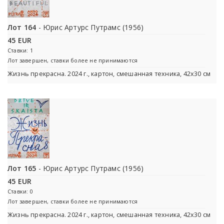
Лот 164
- Юрис Артурс Путрамс (1956)
45 EUR
Ставки: 1
Лот завершен, ставки более не принимаются
Жизнь прекрасна. 2024 г., картон, смешанная техника, 42х30 см
Лот 165
- Юрис Артурс Путрамс (1956)
45 EUR
Ставки: 0
Лот завершен, ставки более не принимаются
Жизнь прекрасна. 2024 г., картон, смешанная техника, 42х30 см