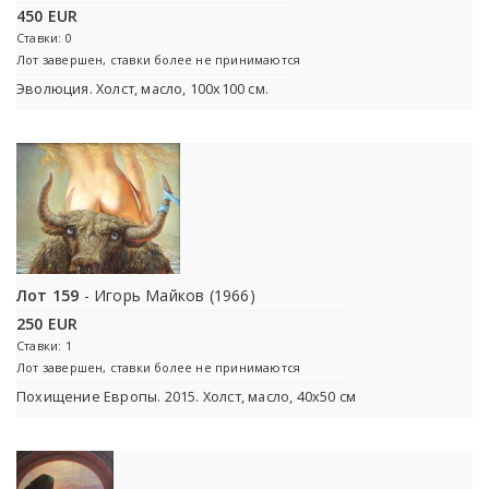
450 EUR
Ставки: 0
Лот завершен, ставки более не принимаются
Эволюция. Холст, масло, 100х100 см.
Лот 159
- Игорь Майков (1966)
250 EUR
Ставки: 1
Лот завершен, ставки более не принимаются
Похищение Европы. 2015. Холст, масло, 40х50 см