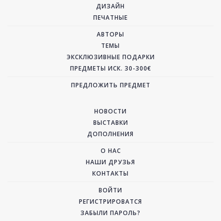
ДИЗАЙН
ПЕЧАТНЫЕ
АВТОРЫ
ТЕМЫ
ЭКСКЛЮЗИВНЫЕ ПОДАРКИ
ПРЕДМЕТЫ ИСК. 30-300€
ПРЕДЛОЖИТЬ ПРЕДМЕТ
НОВОСТИ
ВЫСТАВКИ
ДОПОЛНЕНИЯ
О НАС
НАШИ ДРУЗЬЯ
КОНТАКТЫ
ВОЙТИ
РЕГИСТРИРОВАТСЯ
ЗАБЫЛИ ПАРОЛЬ?