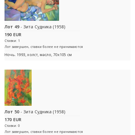
Лот 49
- Зита Судника (1958)
190 EUR
Ставки: 1
Лот завершен, ставки более не принимаются
Ночь. 1993, холст, масло, 70х105 см
Лот 50
- Зита Судника (1958)
170 EUR
Ставки: 0
Лот завершен, ставки более не принимаются