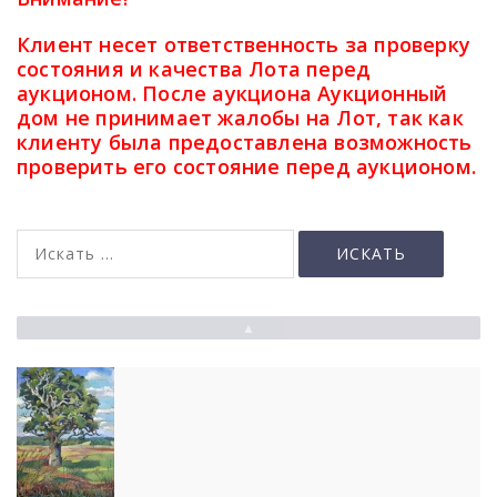
Клиент несет ответственность за проверку
состояния и качества Лота перед
аукционом. После аукциона Аукционный
дом не принимает жалобы на Лот, так как
клиенту была предоставлена ​​возможность
проверить его состояние перед аукционом.
▲