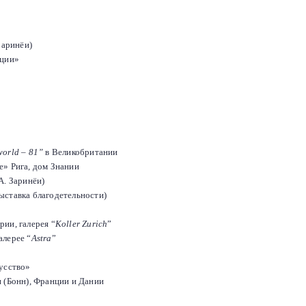
Заринёи)
ации»
world – 81
”
в Великобритании
е» Рига, дом Знании
А. Заринёи)
ыставка благодетельности)
рии, галерея
“
Koller Zurich
”
галерее
“
Astra
”
кусство»
и (Бонн), Франции и Дании