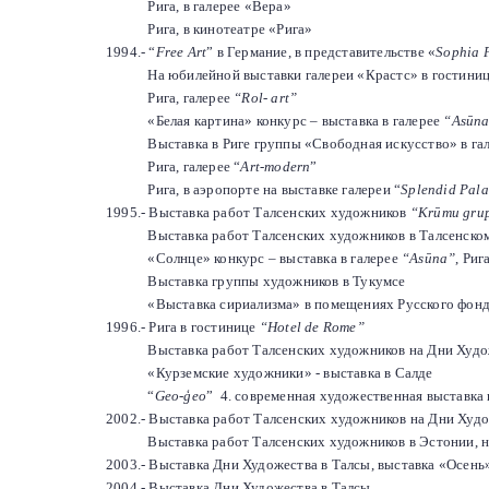
Рига, в галерее «Вера»
Рига, в кинотеатре «Рига»
1994.-
“
Free Art
”
в Германие, в представительстве «
Sophia P
На юбилейной выставки галереи «Крастс» в гостини
Рига, галерее
“Rol- art”
«Белая картина» конкурс – выставка в галерее
“Asūn
Выставка в Риге группы «Свободная искусство» в га
Рига, галерее
“
Art-modern
”
Рига, в аэропорте на выставке галереи
“
Splendid Pala
1995.- Выставка работ Талсенских художников
“Krūmu gru
Выставка работ Талсенских художников в Талсенском
«Солнце» конкурс – выставка в галерее
“Asūna”
, Риг
Выставка группы художников в Тукумсе
«Выставка сириализма» в помещениях Русского фонд
1996.- Рига в гостинице
“Hotel de Rome”
Выставка работ Талсенских художников на Дни Худо
«Курземские художники» - выставка в Салде
“
Geo-ģeo
”
4.
современная художественная выставка 
2002.- Выставка работ Талсенских художников на Дни Худо
Выставка работ Талсенских художников в Эстонии, 
2003.- Выставка Дни Художества в Талсы, выставка «Осень»
2004.- Выставка Дни Художества в Талсы