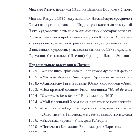
Михаил Рамуc
(родился 1955, на Дальнем Востоке у Японс
Михаил Рамуc в 1981 году закончил Лиепайскую среднюю шк
Он много путешествовал по Индии, увлекается литературой,
В его художестве есть много орнаментики, которая говорят
Рерихи. Там они и приблизились идеями Кришна.
В работах
хрупкую нить, которая отражает духовную движению на хо
В выставках художник участвовал начиная с 1979 года. Его
Германии, Стокгольме (Швеции), Франции, Дании, Эстонии
Персональные выставки в Латвии
1979. – «Живопись, графика» в Лепайском музейном филиале
1985.- «Мотивы Индии» Рига, в доме Архитектов (вместе с 
1988.- «Живопись» Рига, в здание Юных художников «
Jāņa 
1993.- «Под красной солнце» Рига, гостиница “
Hotel de Ro
1994.- “
It seems to be a dream
” Рига, галерея “M6”
1994.- «Мой маленький Храм моих скрытых размышлений» 
1995.- «Скорость свободного падения» Рига, галерея «Баст
«Живопись» в Талсенском музее краеводство и худо
1996.- «Выставка картин» Рига, дом Рейтерна
2000.- «Письма из Бенгалии» Рига, галерея «Парваты»