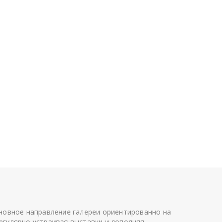
сновное направление галереи ориентированно на
егулярно устраивая выставки и дополняя