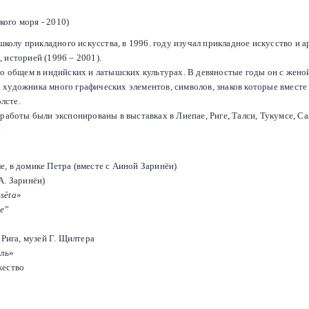
кого моря - 2010)
олу прикладного искусства, в 1996. году изучал прикладное искусство и а
 историей (1996 – 2001).
 о общем в индийских и латышских культурах. В девяностые годы он с женой
 художника много графических элементов, символов, знаков которые вместе
лсте.
 работы были экспонированы в выставках в Лиепае, Риге, Талси, Тукумсе, С
.
, в домике Петра (вместе с Аиной Заринёи)
А. Заринёи)
sēta
»
me
”
Рига, музей Г. Щилтера
ель»
жество