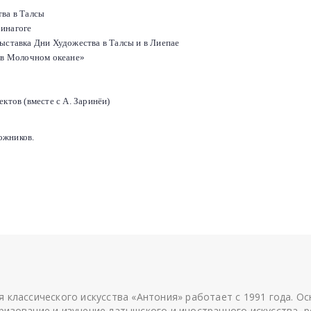
тва в Талсы
Синагоге
выставка Дни Художества в Талсы и в Лиепае
в в Молочном океане»
ктов (вместе с А. Заринёи)
ожников.
я классического искусства «Антония» работает с 1991 года. О
ризование и изучение латышского и иностранного искусства, р