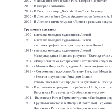
2002.- « Последняя лето в раю» Рига, галерея «Парваты»
2003.- В галерее «Антония»
2004.- В Риге гостинице
„
Hotel de Rome
”
и в Пастенде
2006.- В Лиепае и в Риге Союзе Архитекторов (вместе с А. 
2006.- В Лиепае в филиале музея «Лиепая в режимах оккуп
Групповые выставки
1979.- выставка молодых художников Лиепай
1980.- выставка молодых художников Лиепай
выставка графики молодых художников Лиепай
1981.- выставка молодых художников Лиепай
Международная бианналь рисунков
“
Drawing of the 
1984.- «Индийская тема в современной латышской искусств
1985.- «Мотивы Индии» Рига, в доме Архитектов (вместе с 
1989.- «Современная искусство Латвии» Рига, дом Моды (в
«Религия и художник» Рига, дом Знания
Работы выставлены и проданы на аукционе в Швейца
1990.- Выставлены и проданы три работы в США, Чикаго, 
Выставка в Риге группы «Свободная искусство»
1991.-
Выставка в Риге и Германие группы «Свободная ис
1993.- Групповая выставка в Швеции (Стокгольм), Германи
Выставка в Риге группы «Свободная искусство»