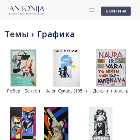
ВОЙТИ
Темы
›
Графика
Роберт Бенсон
Ален Сукасс (1951)
Деньги и власть