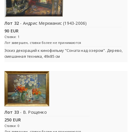
Лот 32
- Андрис Меркманис (1943-2006)
90 EUR
Ставки: 1
Лот завершен, ставки более не принимаются
Эскиз декораций к кинофильму "Соната над озером". Дерево,
смешанная техника, 49х85 см
Лот 33
- В. Рощенко
250 EUR
Ставки: 0
Лот завершен, ставки более не принимаются