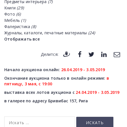
Предметы интерьера
(7)
Книги
(29)
Фото
(6)
Мебель
(1)
Фалеристика
(8)
Журналы, каталоги, печатные материалы
(24)
Отображать все
Делится:
Начало аукциона онлайн:
26.04.2019 - 3.05.2019
Окончание аукциона только в онлайн режиме:
в
пятницу, 3 мая
, с
19
:00
выставка всех лотов аукциона c
24.04.2019 - 3.05.2019
в галерее по адресу Бривибас 157, Рига