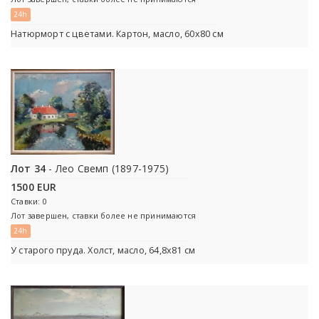
24h
Натюрморт с цветами. Картон, масло, 60x80 см
Лот 34
- Лео Свемп (1897-1975)
1500 EUR
Ставки: 0
Лот завершен, ставки более не принимаются
24h
У старого пруда. Холст, масло, 64,8х81 см