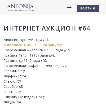
ВОЙТИ
ИНТЕРНЕТ АУКЦИОН #64
Живопись до 1945 года
(25)
Живопись 1945 - 1990 годов
(82)
Современная живопись с 1990 года
(61)
Графика 1945 - 1990 годов
(54)
Графика до 1945 года
(10)
Современная графика с 1990 года
(11)
Керамика
(3)
Фарфор
(115)
Стекло
(2)
Серебро
(8)
Бронза
(2)
Ювелирные изделия
(20)
Фигуры
(6)