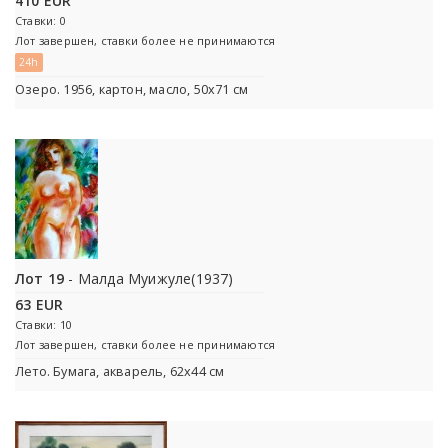
410 EUR
Ставки: 0
Лот завершен, ставки более не принимаются
24h
Озеро. 1956, картон, масло, 50x71 cм
Лот 19
- Малда Муижуле(1937)
63 EUR
Ставки: 10
Лот завершен, ставки более не принимаются
Лето. Бумага, акварель, 62х44 см