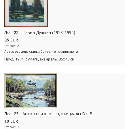
Лот 22
- Павел Душкин (1928-1996)
35 EUR
Ставки: 2
Лот завершен, ставки более не принимаются
Пруд. 1974, бумага, акварель, 35x48 см
Лот 23
- Автор неизвестен, инициалы Dz. B.
10 EUR
Ставки: 1