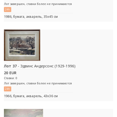
Лот завершен, ставки более не принимаются
24h
1986, бумага, акварель, 35x45 см
Лот 37
- Эдвинс Андерсонс (1929-1996)
20 EUR
Ставки: 0
Лот завершен, ставки более не принимаются
24h
1966, бумага, акварель, 43x36 см