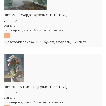
Лот 29
- Эдуардс Юркелис (1910-1978)
200 EUR
Ставки: 0
Лот завершен, ставки более не принимаются
24h
Видземский пейзаж. 1976, бумага, акварель, 80x120 см
Лот 30
- Гунтис Струпулис (1933-1974)
390 EUR
Ставки: 0
Лот завершен, ставки более не принимаются