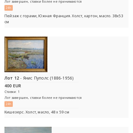
Лот завершен, ставки более не принимаются
24h
Пейзаж с горами, Южная Франция. Холст, картон, масло. 38x53
см
Лот 12
- Янис Пуполс (1886-1956)
400 EUR
Ставки: 1
Лот завершен, ставки более не принимаются
24h
Кишезерс. Холст, масло, 48 х 59 см