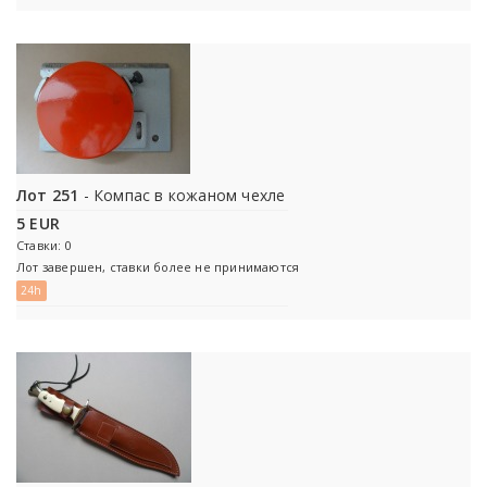
Лот 251
- Компас в кожаном чехле
5 EUR
Ставки: 0
Лот завершен, ставки более не принимаются
24h