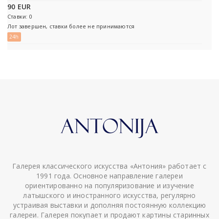
90 EUR
Ставки: 0
Лот завершен, ставки более не принимаются
24h
Галерея классического искусства «Антония» работает с
1991 года. Основное направление галереи
ориентированно на популяризование и изучение
латышского и иностранного искусства, регулярно
устраивая выставки и дополняя постоянную коллекцию
галереи. Галерея покупает и продают картины старинных