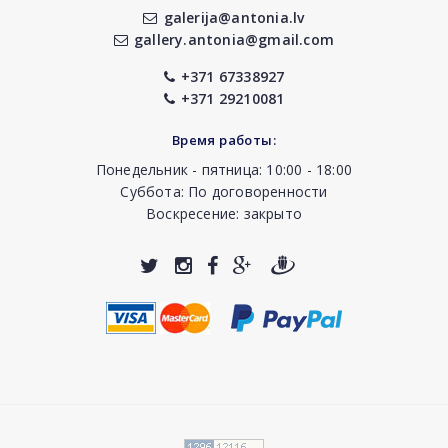
galerija@antonia.lv
gallery.antonia@gmail.com
+371 67338927
+371 29210081
Время работы:
Понедельник - пятница: 10:00 - 18:00
Суббота: По договоренности
Воскресение: закрыто