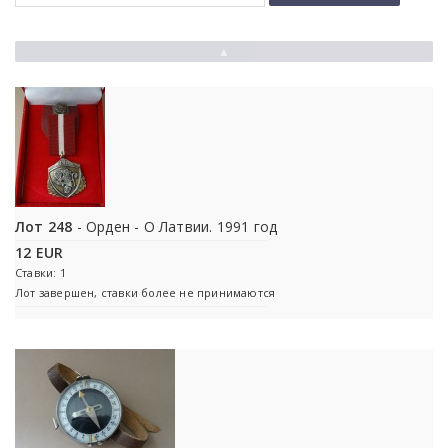
▲
Лот 248
- Орден - О Латвии. 1991 год
12 EUR
Ставки: 1
Лот завершен, ставки более не принимаются