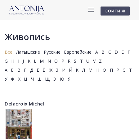
ВОЙТИ
Живопись
Все
Латышские
Русские
Европейские
A
B
C
D
E
F
G
H
I
J
K
L
M
N
O
P
R
S
T
U
V
Z
А
Б
В
Г
Д
Е
Ё
Ж
З
И
Й
К
Л
М
Н
О
П
Р
С
Т
У
Ф
Х
Ц
Ч
Ш
Щ
Э
Ю
Я
Delacroix Michel