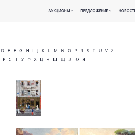
АУКЦИОНЫ
ПРЕДЛОЖЕНИЕ
НОВОС
D
E
F
G
H
I
J
K
L
M
N
O
P
R
S
T
U
V
Z
Р
С
Т
У
Ф
Х
Ц
Ч
Ш
Щ
Э
Ю
Я