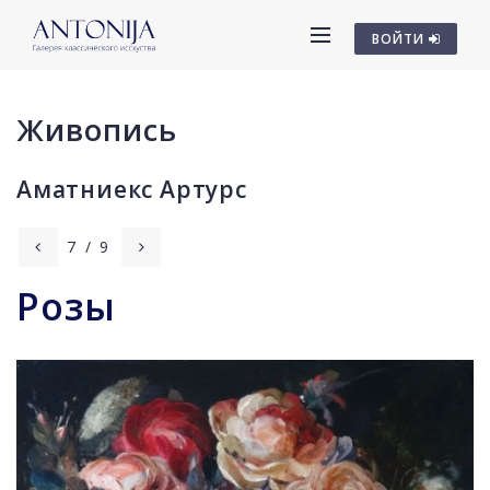
ВОЙТИ
Живопись
Аматниекс Артурс
7
/
9
Розы