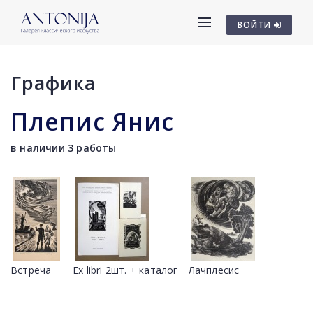
ВОЙТИ
Графика
Плепис Янис
в наличии 3 работы
Встреча
Ex libri 2шт. + каталог
Лачплесис