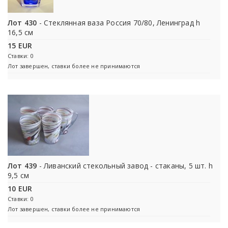
Лот 430
- Стеклянная ваза Россия 70/80, Ленинград h
16,5 см
15 EUR
Ставки: 0
Лот завершен, ставки более не принимаются
Лот 439
- Ливанский стекольный завод - стаканы, 5 шт. h
9,5 см
10 EUR
Ставки: 0
Лот завершен, ставки более не принимаются