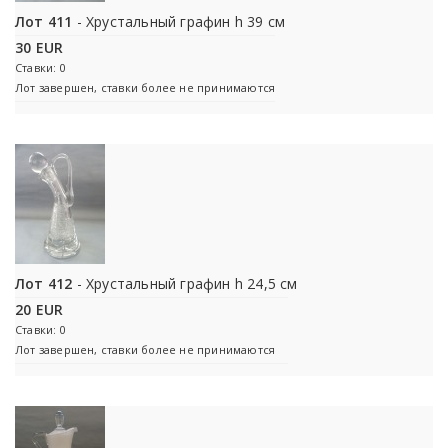
Лот 411
- Хрустальный графин h 39 см
30 EUR
Ставки: 0
Лот завершен, ставки более не принимаются
Лот 412
- Хрустальный графин h 24,5 см
20 EUR
Ставки: 0
Лот завершен, ставки более не принимаются