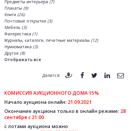
Предметы интерьера
(7)
Плакаты
(9)
Книги
(26)
Почтовые открытки
(3)
Мебель
(3)
Фалеристика
(1)
Журналы, каталоги, печатные материалы
(12)
Нумизматика
(3)
Другое
(8)
Отображать все
Делится:
КОМИССИЯ АУКЦИОННОГО ДОМА 15%
Начало аукциона онлайн:
21.09.2021
Окончание аукциона только в онлайн режиме:
28
сентября с 21:00
с лотами аукциона можно