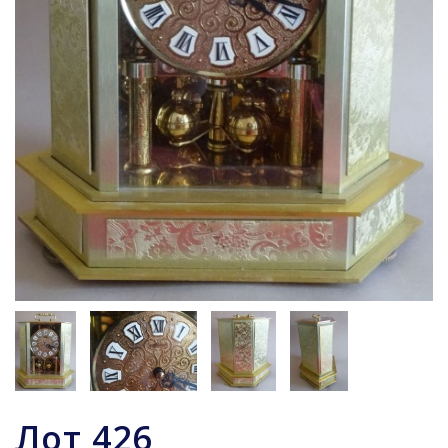
Лот
426