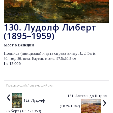
130. Лудолф Либерт
(1895–1959)
Мост в Венеции
Подпись (инициалы) и дата справа внизу:
L. Liberts
30. года 20. века. Картон, масло. 97,5х60,5 см
Ls 12 000
Предыдущий / следующий лот:
‹
›
131. Александр Штрал
129. Лудолф
(1879-1947)
Либерт (1895–1959)