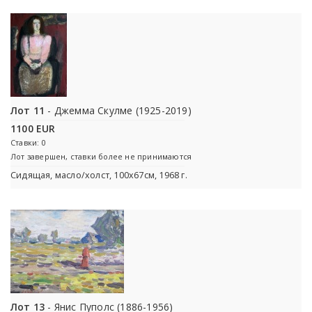
Лот 11
- Джемма Скулме (1925-2019)
1100 EUR
Ставки: 0
Лот завершен, ставки более не принимаются
Сидящая, масло/холст, 100x67см, 1968 г.
Лот 13
- Янис Пуполс (1886-1956)