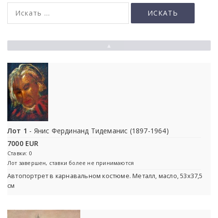
▲
Лот 1
- Янис Фердинанд Тидеманис (1897-1964)
7000 EUR
Ставки: 0
Лот завершен, ставки более не принимаются
Автопортрет в карнавальном костюме. Металл, масло, 53x37,5
см