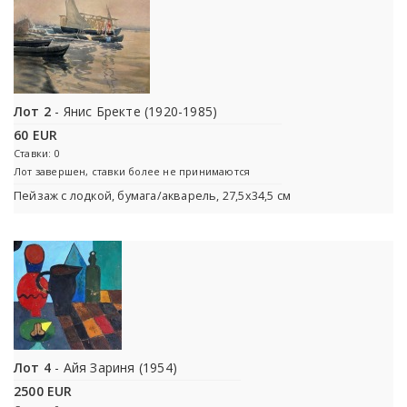
Лот 2
- Янис Бректе (1920-1985)
60 EUR
Ставки: 0
Лот завершен, ставки более не принимаются
Пейзаж с лодкой, бумага/акварель, 27,5x34,5 см
Лот 4
- Айя Зариня (1954)
2500 EUR