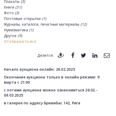
Плакаты
(3)
Книги
(31)
Фото
(3)
Почтовые открытки
(1)
Журналы, каталоги, печатные материалы
(12)
Нумизматика
(1)
Другое
(9)
Отображать все
Делится:
Начало аукциона онлайн: 26
.02
.2025
Окончание аукциона только в онлайн режиме: 9
марта
с
21
:00
с лотами аукциона можно ознакомиться
26
.02.-
09.03.2025
в галерее по адресу Бривибас 142, Рига