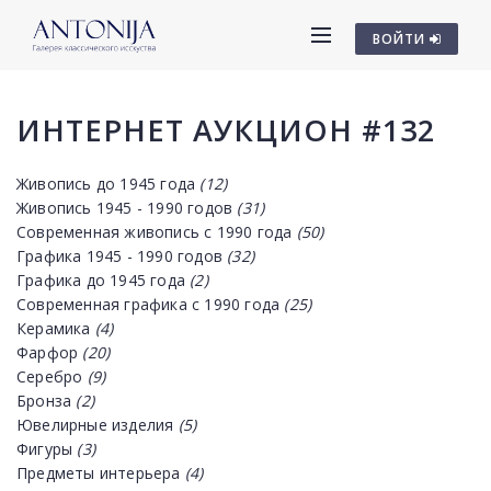
ВОЙТИ
ИНТЕРНЕТ АУКЦИОН #132
Живопись до 1945 года
(12)
Живопись 1945 - 1990 годов
(31)
Современная живопись с 1990 года
(50)
Графика 1945 - 1990 годов
(32)
Графика до 1945 года
(2)
Современная графика с 1990 года
(25)
Керамика
(4)
Фарфор
(20)
Серебро
(9)
Бронза
(2)
Ювелирные изделия
(5)
Фигуры
(3)
Предметы интерьера
(4)