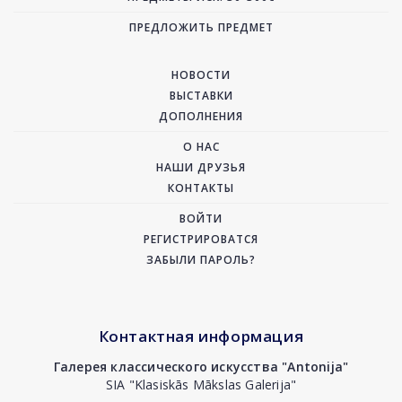
ПРЕДЛОЖИТЬ ПРЕДМЕТ
НОВОСТИ
ВЫСТАВКИ
ДОПОЛНЕНИЯ
О НАС
НАШИ ДРУЗЬЯ
КОНТАКТЫ
ВОЙТИ
РЕГИСТРИРОВАТСЯ
ЗАБЫЛИ ПАРОЛЬ?
Контактная информация
Галерея классического искусства "Antonija"
SIA "Klasiskās Mākslas Galerija"