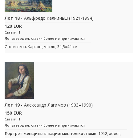
Лот 18
- Альфредс Калниньш (1921-1994)
120 EUR
Ставки: 1
Лот завершен, ставки более не принимаются
Стоги сена. Картон, масло, 31,5x41 см
Лот 19
- Aлександр Лагимов (1903–1990)
150 EUR
Ставки: 1
Лот завершен, ставки более не принимаются
Портрет женщины в национальном костюме
1952, холст,