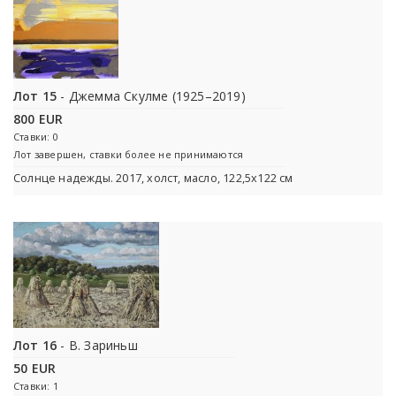
Лот 15
- Джемма Скулме (1925–2019)
800 EUR
Ставки: 0
Лот завершен, ставки более не принимаются
Солнце надежды. 2017, холст, масло, 122,5х122 см
Лот 16
- В. Зариньш
50 EUR
Ставки: 1