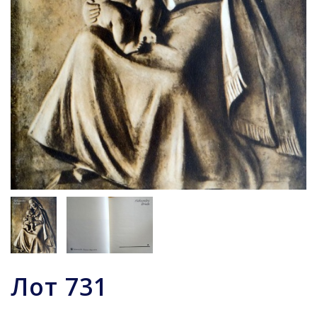
Лот
731