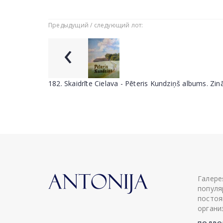
Предыдущий / следующий лот:
‹
182. Skaidrīte Cielava - Pēteris Kundziņš albums. Zin
Галере
популя
постоя
органи