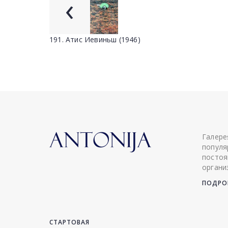
‹
191. Атис Иевиньш (1946)
Галере
популя
постоя
органи
ПОДРОБ
СТАРТОВАЯ