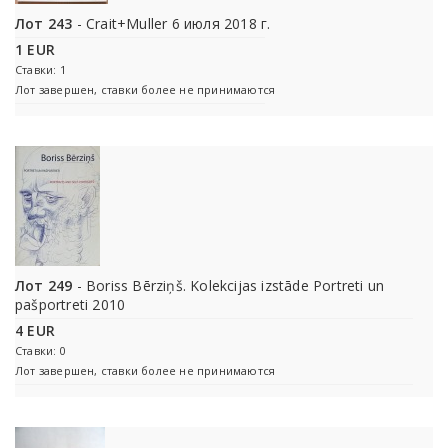
Лот 243
- Crait+Muller 6 июля 2018 г.
1 EUR
Ставки: 1
Лот завершен, ставки более не принимаются
Лот 249
- Boriss Bērziņš. Kolekcijas izstāde Portreti un
pašportreti 2010
4 EUR
Ставки: 0
Лот завершен, ставки более не принимаются