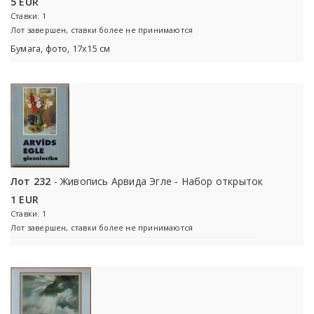
5 EUR
Ставки: 1
Лот завершен, ставки более не принимаются
Бумага, фото, 17х15 см
Лот 232
- Живопись Арвида Эгле - Набор открыток
1 EUR
Ставки: 1
Лот завершен, ставки более не принимаются