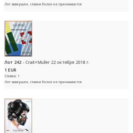
Лот завершен, ставки более не принимаются
Лот 242
- Crait+Muller 22 октября 2018 г.
1 EUR
Ставки: 1
Лот завершен, ставки более не принимаются