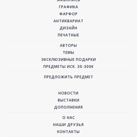
ГРАФИКА
ФАРФОР
АНТИКВАРИАТ
ДИЗАЙН
ПЕЧАТНЫЕ
АВТОРЫ
ТЕМЫ
ЭКСКЛЮЗИВНЫЕ ПОДАРКИ
ПРЕДМЕТЫ ИСК. 30-300€
ПРЕДЛОЖИТЬ ПРЕДМЕТ
НОВОСТИ
ВЫСТАВКИ
ДОПОЛНЕНИЯ
О НАС
НАШИ ДРУЗЬЯ
КОНТАКТЫ