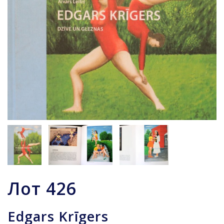
Лот
426
Edgars Krīgers