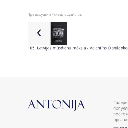
Предыдущий / следующий лот:
‹
105. Latvijas mūsdienu māksla - Valentīns Daņiļenko
Галере
популя
постоя
органи