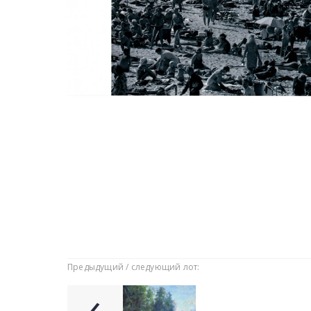
Предыдущий / следующий лот:
‹