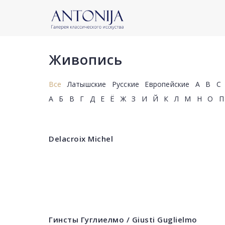
Живопись
Все
Латышские
Русские
Европейские
A
B
C
А
Б
В
Г
Д
Е
Ё
Ж
З
И
Й
К
Л
М
Н
О
П
Delacroix Michel
Гинсты Гуглиелмо / Giusti Guglielmo