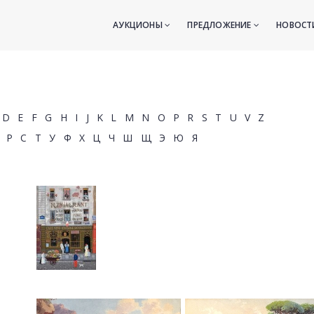
АУКЦИОНЫ
ПРЕДЛОЖЕНИЕ
НОВОС
D
E
F
G
H
I
J
K
L
M
N
O
P
R
S
T
U
V
Z
Р
С
Т
У
Ф
Х
Ц
Ч
Ш
Щ
Э
Ю
Я