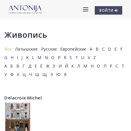
ВОЙТИ
Живопись
Все
Латышские
Русские
Европейские
A
B
C
D
E
F
G
H
I
J
K
L
M
N
O
P
R
S
T
U
V
Z
А
Б
В
Г
Д
Е
Ё
Ж
З
И
Й
К
Л
М
Н
О
П
Р
С
Т
У
Ф
Х
Ц
Ч
Ш
Щ
Э
Ю
Я
Delacroix Michel