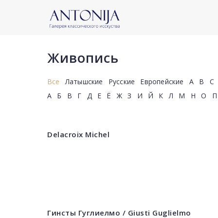
Живопись
Все
Латышские
Русские
Европейские
A
B
C
А
Б
В
Г
Д
Е
Ё
Ж
З
И
Й
К
Л
М
Н
О
П
Delacroix Michel
Гинсты Гуглиелмо / Giusti Guglielmo