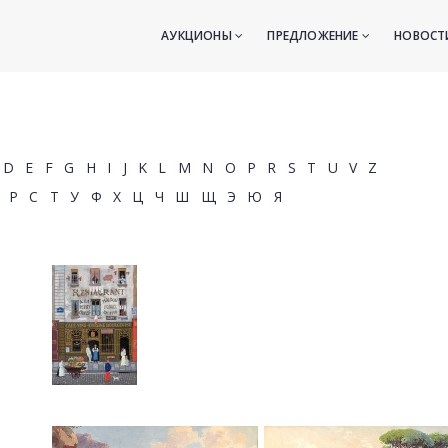
АУКЦИОНЫ
ПРЕДЛОЖЕНИЕ
НОВОС
D
E
F
G
H
I
J
K
L
M
N
O
P
R
S
T
U
V
Z
Р
С
Т
У
Ф
Х
Ц
Ч
Ш
Щ
Э
Ю
Я