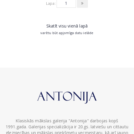
Lapa:
Skatīt visu vienā lapā
varētu būt apjomīga datu ielāde
Klasiskās mākslas galerija "Antonija" darbojas kopš
1991.gada. Galerijas specializācija ir 20.gs. latviešu un cittautu
glezniecības un mākslas priekšmetu vecmeistaru, kā arī jauno