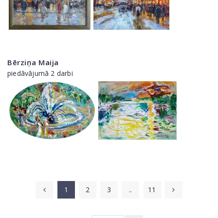
Bērziņa Maija
piedāvājumā 2 darbi
1
2
3
..
11