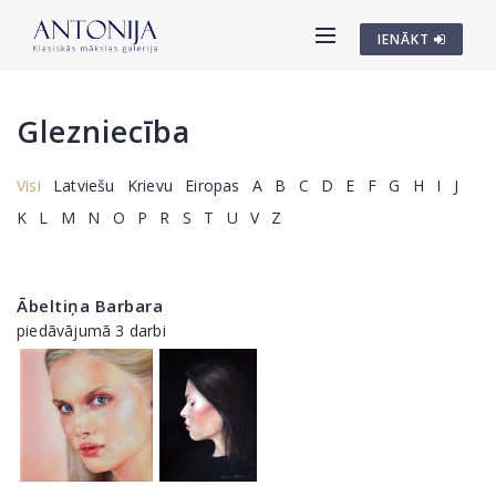
IENĀKT
Glezniecība
Visi
Latviešu
Krievu
Eiropas
A
B
C
D
E
F
G
H
I
J
K
L
M
N
O
P
R
S
T
U
V
Z
Ābeltiņa Barbara
piedāvājumā 3 darbi