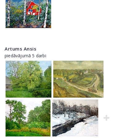
Artums Ansis
piedāvājumā 5 darbi