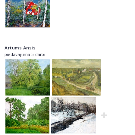
Artums Ansis
piedāvājumā 5 darbi