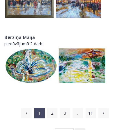
Bērziņa Maija
piedāvājumā 2 darbi
1
2
3
..
11