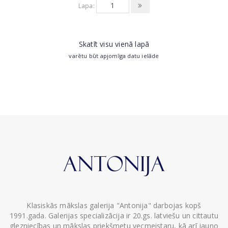
Lapa:
Skatīt visu vienā lapā
varētu būt apjomīga datu ielāde
Klasiskās mākslas galerija "Antonija" darbojas kopš
1991.gada. Galerijas specializācija ir 20.gs. latviešu un cittautu
glezniecības un mākslas priekšmetu vecmeistaru, kā arī jauno