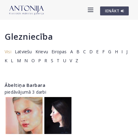
IENĀKT
Glezniecība
Visi
Latviešu
Krievu
Eiropas
A
B
C
D
E
F
G
H
I
J
K
L
M
N
O
P
R
S
T
U
V
Z
Ābeltiņa Barbara
piedāvājumā 3 darbi