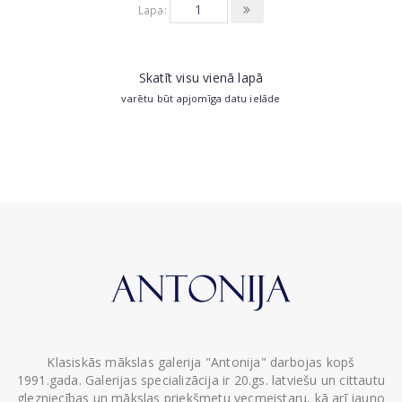
Lapa:
Skatīt visu vienā lapā
varētu būt apjomīga datu ielāde
Klasiskās mākslas galerija "Antonija" darbojas kopš
1991.gada. Galerijas specializācija ir 20.gs. latviešu un cittautu
glezniecības un mākslas priekšmetu vecmeistaru, kā arī jauno