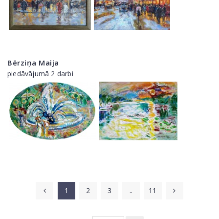
Bērziņa Maija
piedāvājumā 2 darbi
1
2
3
..
11