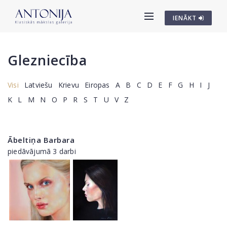
IENĀKT
Glezniecība
Visi
Latviešu
Krievu
Eiropas
A
B
C
D
E
F
G
H
I
J
K
L
M
N
O
P
R
S
T
U
V
Z
Ābeltiņa Barbara
piedāvājumā 3 darbi