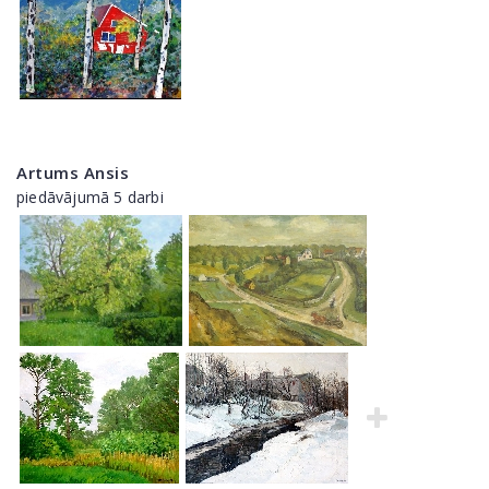
Artums Ansis
piedāvājumā 5 darbi