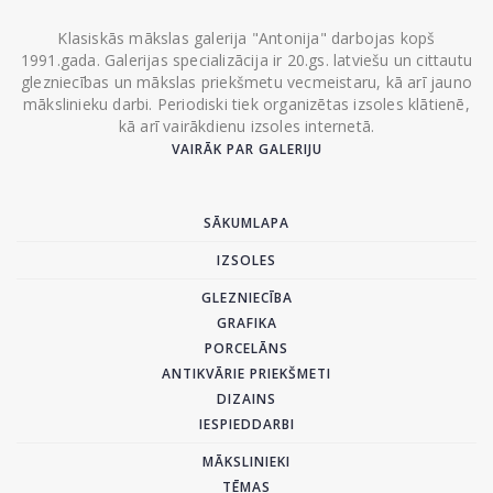
Klasiskās mākslas galerija "Antonija" darbojas kopš
1991.gada. Galerijas specializācija ir 20.gs. latviešu un cittautu
glezniecības un mākslas priekšmetu vecmeistaru, kā arī jauno
mākslinieku darbi. Periodiski tiek organizētas izsoles klātienē,
kā arī vairākdienu izsoles internetā.
VAIRĀK PAR GALERIJU
SĀKUMLAPA
IZSOLES
GLEZNIECĪBA
GRAFIKA
PORCELĀNS
ANTIKVĀRIE PRIEKŠMETI
DIZAINS
IESPIEDDARBI
MĀKSLINIEKI
TĒMAS