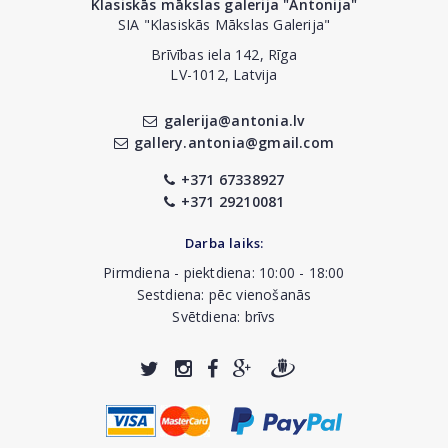
Klasiskās mākslas galerija "Antonija"
SIA "Klasiskās Mākslas Galerija"
Brīvības iela 142, Rīga
LV-1012, Latvija
galerija@antonia.lv
gallery.antonia@gmail.com
+371 67338927
+371 29210081
Darba laiks:
Pirmdiena - piektdiena: 10:00 - 18:00
Sestdiena: pēc vienošanās
Svētdiena: brīvs