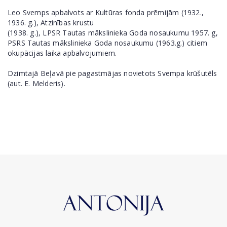
Leo Svemps apbalvots ar Kultūras fonda prēmijām (1932.,
1936. g.), Atzinības krustu
(1938. g.), LPSR Tautas mākslinieka Goda nosaukumu 1957. g,
PSRS Tautas mākslinieka Goda nosaukumu (1963.g.) citiem
okupācijas laika apbalvojumiem.
Dzimtajā Beļavā pie pagastmājas novietots Svempa krūšutēls
(aut. E. Melderis).