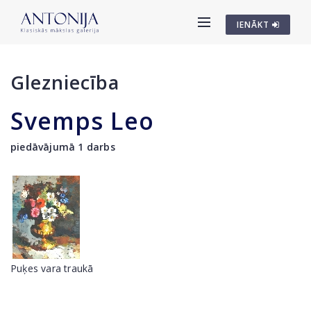
IENĀKT
Glezniecība
Svemps Leo
piedāvājumā 1 darbs
Puķes vara traukā