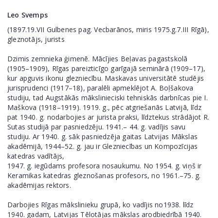
Leo Svemps
(1897.19.VII Gulbenes pag. Vecbarānos, miris 1975.g.7.III Rīgā),
gleznotājs, jurists
Dzimis zemnieka ģimenē. Mācījies Beļavas pagastskolā
(1905–1909), Rīgas pareizticīgo garīgajā seminārā (1909–17),
kur apguvis ikonu glezniecību. Maskavas universitātē studējis
jurisprudenci (1917–18), paralēli apmeklējot A. Boļšakova
studiju, tad Augstākās mākslinieciski tehniskās darbnīcas pie I.
Maškova (1918–1919). 1919. g., pēc atgriešanās Latvijā, līdz
pat 1940. g. nodarbojies ar jurista praksi, līdztekus strādājot R.
Sutas studijā par pasniedzēju. 1941.– 44. g. vadījis savu
studiju. Ar 1940. g. sāk pasniedzēja gaitas Latvijas Mākslas
akadēmijā, 1944–52. g. jau ir Glezniecības un Kompozīcijas
katedras vadītājs,
1947. g. iegūdams profesora nosaukumu. No 1954. g. viņš ir
Keramikas katedras gleznošanas profesors, no 1961.–75. g.
akadēmijas rektors.
Darbojies Rīgas mākslinieku grupā, ko vadījis no1938. līdz
1940. gadam, Latvijas Tēlotājas mākslas arodbiedrībā 1940.