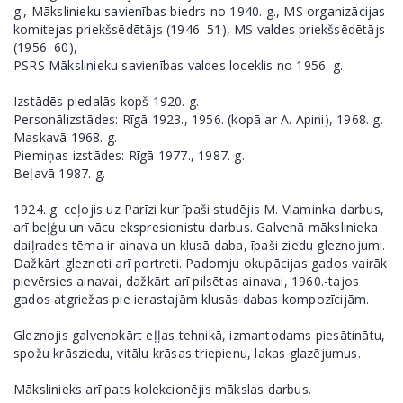
g., Mākslinieku savienības biedrs no 1940. g., MS organizācijas
komitejas priekšsēdētājs (1946–51), MS valdes priekšsēdētājs
(1956–60),
PSRS Mākslinieku savienības valdes loceklis no 1956. g.
Izstādēs piedalās kopš 1920. g.
Personālizstādes: Rīgā 1923., 1956. (kopā ar A. Apini), 1968. g.
Maskavā 1968. g.
Piemiņas izstādes: Rīgā 1977., 1987. g.
Beļavā 1987. g.
1924. g. ceļojis uz Parīzi kur īpaši studējis M. Vlaminka darbus,
arī beļģu un vācu ekspresionistu darbus. Galvenā mākslinieka
daiļrades tēma ir ainava un klusā daba, īpaši ziedu gleznojumi.
Dažkārt gleznoti arī portreti. Padomju okupācijas gados vairāk
pievērsies ainavai, dažkārt arī pilsētas ainavai, 1960.-tajos
gados atgriežas pie ierastajām klusās dabas kompozīcijām.
Gleznojis galvenokārt eļļas tehnikā, izmantodams piesātinātu,
spožu krāsziedu, vitālu krāsas triepienu, lakas glazējumus.
Mākslinieks arī pats kolekcionējis mākslas darbus.