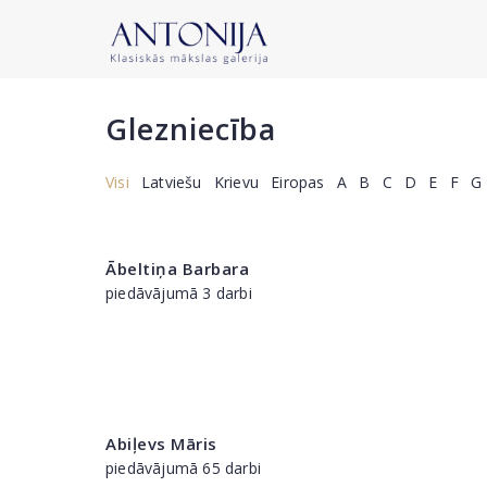
Glezniecība
Visi
Latviešu
Krievu
Eiropas
A
B
C
D
E
F
G
Ābeltiņa Barbara
piedāvājumā 3 darbi
Abiļevs Māris
piedāvājumā 65 darbi