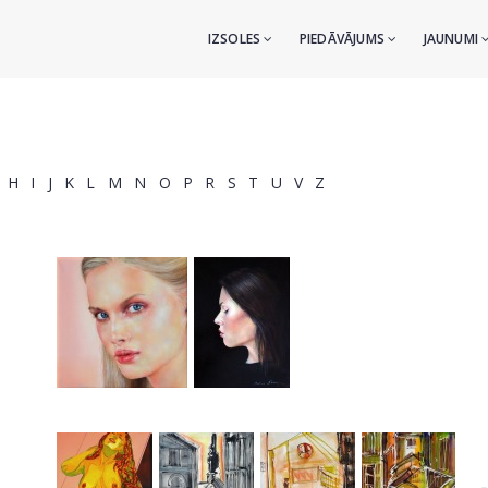
IZSOLES
PIEDĀVĀJUMS
JAUNUMI
H
I
J
K
L
M
N
O
P
R
S
T
U
V
Z