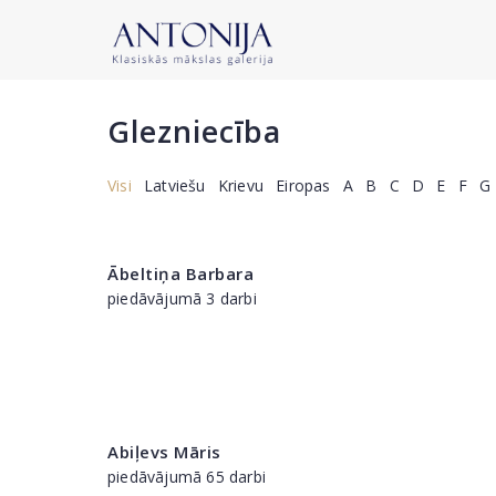
Glezniecība
Visi
Latviešu
Krievu
Eiropas
A
B
C
D
E
F
G
Ābeltiņa Barbara
piedāvājumā 3 darbi
Abiļevs Māris
piedāvājumā 65 darbi