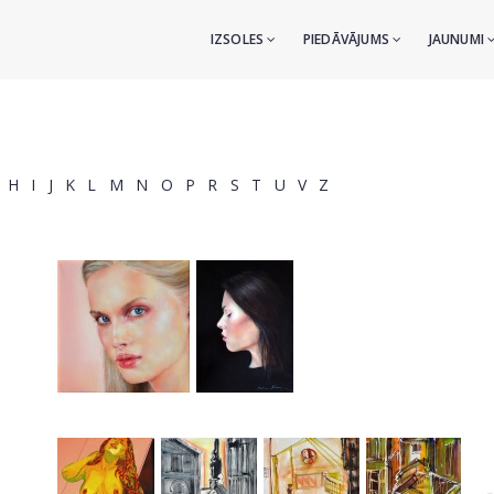
IZSOLES
PIEDĀVĀJUMS
JAUNUMI
H
I
J
K
L
M
N
O
P
R
S
T
U
V
Z